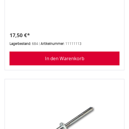
Regulärer Preis:
17,50 €*
Lagerbestand:
684 |
Artikelnummer:
11111113
In den Warenkorb