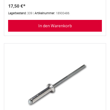
Regulärer Preis:
17,50 €*
Lagerbestand:
339 |
Artikelnummer:
18900486
In den Warenkorb