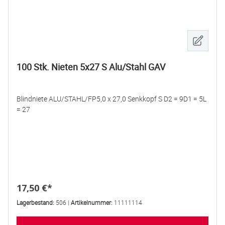
100 Stk. Nieten 5x27 S Alu/Stahl GAV
Blindniete ALU/STAHL/FP5,0 x 27,0 Senkkopf S D2 = 9D1 = 5L
= 27
Regulärer Preis:
17,50 €*
Lagerbestand:
506 |
Artikelnummer:
11111114