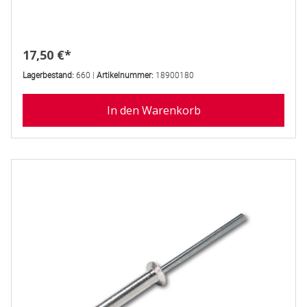
Regulärer Preis:
17,50 €*
Lagerbestand:
660 |
Artikelnummer:
18900180
In den Warenkorb