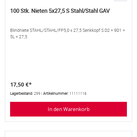
100 Stk. Nieten 5x27,5 S Stahl/Stahl GAV
Blindniete STAHL/STAHL/FP5,0 x 27,5 Senkkopf S D2 = 9D1 =
5L = 27,5
Regulärer Preis:
17,50 €*
Lagerbestand:
299 |
Artikelnummer:
11111116
In den Warenkorb